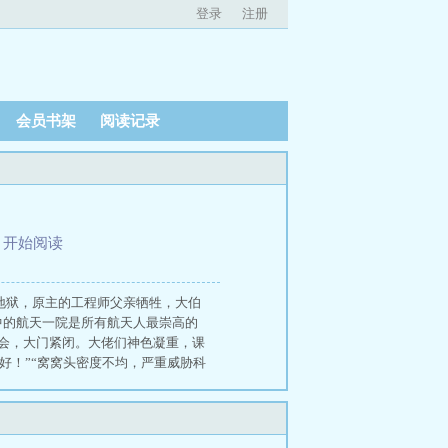
登录
注册
会员书架
阅读记录
、
开始阅读
局即地狱，原主的工程师父亲牺牲，大伯
中的航天一院是所有航天人最崇高的
组会，大门紧闭。大佬们神色凝重，课
吃好！”“窝窝头密度不均，严重威胁科
明宇，高材生，对离心泵、诱导轮、轴
早上九点集合，明宇晚上九点到。想起
洋洒洒写了九千字检讨，研究蒸窝窝
，大伯一家虎视眈眈，想方设法赶她