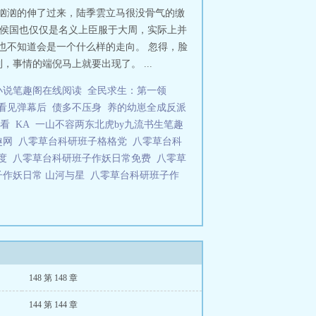
妈宝男轮番登场。大伯再次登门，势
势汹汹的伸了过来，陆季雲立马很没骨气的缴
了！已婚的云凝试图和新丈夫进行正
诸侯国也仅仅是名义上臣服于大周，实际上并
飕飕的？她没欺负过他吧？陆凌表
谁也不知道会是一个什么样的走向。 忽得，脸
》近日国家羽毛球队训练基地国家二队
事情的端倪马上就要出现了。 ...
壁乒乓球基地跑。还有一个最夸张——省
练冷笑：知道她是谁吗？知道她爹是
小说笔趣阁在线阅读
全民求生：第一领
十年代，华国羽毛球队成绩低迷。一
看见弹幕后
债多不压身
养的幼崽全成反派
“？”冉染：“这训练方法不行，不适
？？”小将们用着奇怪的训练方法，学
观看
KA
一山不容两东北虎by九流书生笔趣
研班子山河与星 山河与星
趣网
八零草台科研班子格格党
八零草台科
百度
八零草台科研班子作妖日常免费
八零草
子作妖日常 山河与星
八零草台科研班子作
148 第 148 章
144 第 144 章