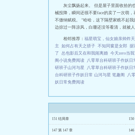
们走。为了保住
灰尘飘扬起来。 但是屋子里面收拾的
在必得，危急关
械投降，瞬间还很不要face的卖了一次
常的夫妻活动，
不缴纳赋税。 “哈哈，这下隔壁家瞧不起我
示，对于在寒冬
边掠过一阵凉风，白珊还没等看清，就被人揪
来了一批新人。有
冠军亲自给她发球
相邻推荐：
福星萌宝，仙女娘亲帅炸天
谁吗？知道她几
主
如何占有天之骄子
不知同窗是女郎
据
队愁容满面。二队
用，咱换一个。”
了
怂包影后又在和我闹离婚
今天zero当
着奇怪的技术，却
阁小说免费阅读
八零草台科研班子作妖日
研班子山河与星
八零草台科研班子作妖日
台科研班子作妖日常 山河与星 笔趣阁
八
妖日常免费阅读
151 结局章
150
147 第 147 章
146