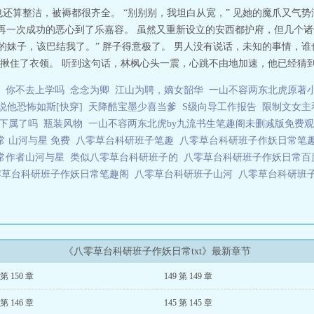
房子，云凝无所不用其极，包括找中级工程师结婚。然而在相亲市场，直男癌、
也还算整洁，被褥都很齐全。 “别别别，我坦白从宽，” 见她的魔爪又气
头，父亲的曾经的学生，设计师陆凌登场。她的相亲事业有救了！她的房子保住
萌，再一次成功的恶心到了乐嘉容。 虽然又重新设立的安西都护府，但几个
陆凌却爱搭不理。云凝不气馁，努力将陆凌扑倒。但……陆工看她的眼神怎么凉
的妹子，该巴结我了。” 胖子得意极了。 男人没有说话，未知的事情，
腊月把他赶出家门的人，绝对不能原谅！**新坑求预收《国羽队鸡飞狗跳日常
住了衣领。 听到这句话，林枫心头一震，心跳不由地加速，他已经猜到，
“刻苦”型的，一天打坏100个球，被教练追着跑。有“追星”型的，天天往隔
;全国冠军排队陪她打球;世锦赛女单冠军上阵把关。新人们：不公平对待？教
你不去上学吗
念念为卿
江山为聘，嫡女韶华
一山不容两东北虎原著
岁来的球场吗？冉染拿着球拍看着陪她长大的哥哥姐姐们，啥，发生了啥？*九
说他恐怖如斯[快穿]
天降酷宝墨少喜当爹
S级向导工作报告
限制文女主
却在冉染的带领下越走越偏。冉染：“这技术不行，落后了，咱换一个。”教练：
教练：“？？”冉染：“这厨子不行，做饭不好吃，咱去偷点儿别的。”教练：“？
我下属了吗
瓶装风物
一山不容两东北虎by九流书生笔趣阁未删减版免费
成功站到奥运赛场上。冉染：金牌，她的！ 八零草台科研班子山河 八零草台科
常 山河与星 免费
八零草台科研班子笔趣
八零草台科研班子作妖日常笔
常作者山河与星
类似八零草台科研班子的
八零草台科研班子作妖日常
零草台科研班子作妖日常笔趣阁
八零草台科研班子山河
八零草台科研班
《八零草台科研班子作妖日常txt》最新章节
 第 150 章
149 第 149 章
 第 146 章
145 第 145 章