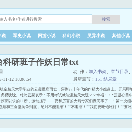
搜索
小说
军史小说
网游小说
科幻小说
灵异小说
其他小说
科研班子作妖日常txt
星
动 作：
加入书架
、
章节目录
1-12 18:06:54
最新章节：
151 结局章
exs.com航空航天大学毕业的云凝重病而亡，穿到八十年代的作精大小姐身上。开
子虎视眈眈。对此云凝表示：不用考试就能进航天大院？？幸福！！*云凝心目
进梦寐以求的11所，激动搓手——要和厉害的火箭专家们做同事了！！第一次
必须和三食堂抗争到底，绝对不能退缩！”“不退缩！”“我们要吃饱吃好！”“要
”“不安全！”云凝：“……”所长语重心长地告诉云凝——“你们的主任设计师
。连洁，重金挖来的，分析计算一流。你要多向他们学习。”云凝想起开会时，
，饭吃完了，才发现市长还没来。想起他们半夜偷窝窝头，被厨师当场逮住，洋
：她的同事们，上能造火箭，下能蒸窝窝头！*原主父亲分到两室一厅的单元房