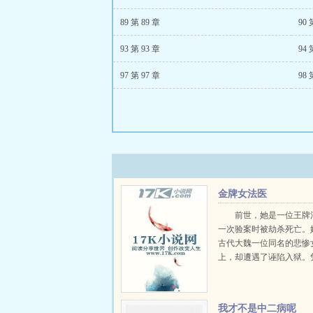
89 第 89 章
90 
93 第 93 章
94 
97 第 97 章
98 
金牌女法医
前世，她是一位王牌
一次验案时被劫杀死亡。
古代大魏一位同名的悲惨
上，却遭遇了诬陷入狱。
法医的专业知识，她成功
于沉冤得雪。然而，在她
实的背后，却是一桩桩奇
我才不是中二病呢