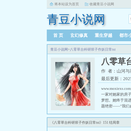
将本站设为首页
收藏青豆小说网
青豆小说网
首 页
玄幻修真
重生穿越
都市
青豆小说网
>
八零草台科研班子作妖日常txt
八零草台
作 者：山河与
最后更新：2025-1
www.moxi
一家对她家的房
梦想。她终于混
题绝密——“我们
研人员生命安全！
承等等都有研究
《八零草台科研班子作妖日常txt》151 结局章
连洁请市长吃饭
头的方法。云凝