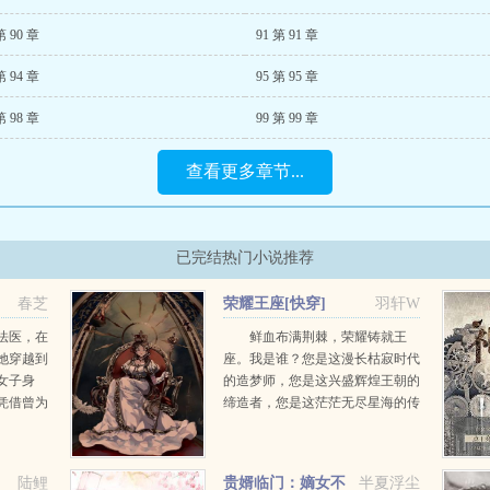
第 90 章
91 第 91 章
第 94 章
95 第 95 章
第 98 章
99 第 99 章
查看更多章节...
已完结热门小说推荐
春芝
荣耀王座[快穿]
羽轩W
法医，在
鲜血布满荆棘，荣耀铸就王
她穿越到
座。我是谁？您是这漫长枯寂时代
女子身
的造梦师，您是这兴盛辉煌王朝的
凭借曾为
缔造者，您是这茫茫无尽星海的传
脱身，终
道人，亿亿万万的信众如是说。您
所遭遇现
是神，是唯一，是永恒的至高无
案和一个
上。我为，守夜人。洛萤...
陆鲤
贵婿临门：嫡女不
半夏浮尘