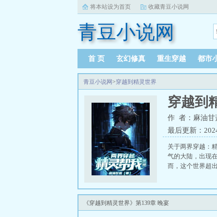
将本站设为首页
收藏青豆小说网
青豆小说网
首 页
玄幻修真
重生穿越
都市
青豆小说网
>
穿越到精灵世界
穿越到
作 者：麻油甘
最后更新：2024-0
关于两界穿越：
气的大陆，出现
而，这个世界超出了
《穿越到精灵世界》第139章 晚宴