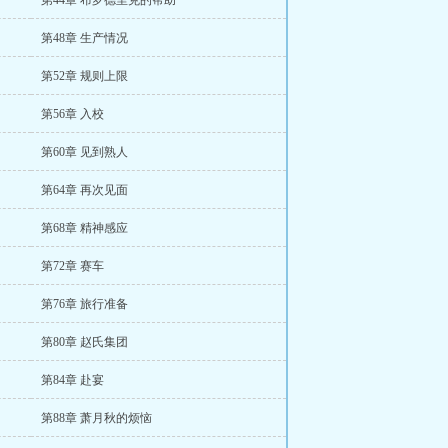
第44章 布罗德里克的帮助
第48章 生产情况
第52章 规则上限
第56章 入校
第60章 见到熟人
第64章 再次见面
第68章 精神感应
第72章 赛车
第76章 旅行准备
第80章 赵氏集团
第84章 赴宴
第88章 萧月秋的烦恼