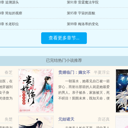
0章 追溯源头
第91章 雷霆魔法学院
4章 简短的视察
第95章 宇宙的面貌
8章 长老职位
第99章 梅洛蒂的变化
查看更多章节...
已完结热门小说推荐
春芝
贵婿临门：嫡女不
半夏浮尘
好惹
法医，在
一朝落水，她看见自己被一箭
她穿越到
穿心，而射出那箭的人就是她最爱
女子身
的男人。亲子被杀，家族被灭，死
凭借曾为
不瞑目！囹圄未来，既知天命，便
脱身，终
逆天道！今朝素手掌乾坤，诛恶
所遭遇现
妹，灭渣男，就是这苍茫天地，也
案和一个
要退避三舍！...
，
奂楚
元始诸天
弃还真