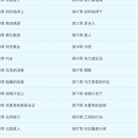
2章 等级提升
第43章 攻打紫烟城
6章 回到地球上
第47章 回到地球下
0章 商场偶遇
第51章 异乡人
4章 唐氏集团
第55章 接人
8章 同学聚会
第59章 冲突
2章 约会
第63章 洛兰德近况
6章 完美的演奏
第67章 围殴
0章 隐藏的线索
第71章 与万青霖的约定
4章 假期计划上
第75章 假期计划下
8章 沐夏青的家庭会议
第79章 沐夏青的选择
2章 合同签订
第83章 江瑶的行动
6章 云隐真人
第87章 结识魔都大佬