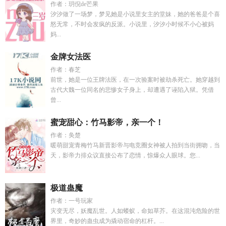
作者：玥倪de芒果
汐汐做了一场梦，梦见她是小说里女主的堂妹，她的爸爸是个喜
怒无常，不时会发疯的反派。小说里，汐汐小时候不小心被妈
妈...
金牌女法医
作者：春芝
前世，她是一位王牌法医，在一次验案时被劫杀死亡。她穿越到
古代大魏一位同名的悲惨女子身上，却遭遇了诬陷入狱。凭借
曾...
蜜宠甜心：竹马影帝，亲一个！
作者：奂楚
暖萌甜宠青梅竹马新晋影帝与电竞圈女神被人拍到当街拥吻，当
天，影帝力排众议直接公布了恋情，惊爆众人眼球。您...
极道蛊魔
作者：一号玩家
灾变无尽，妖魔乱世。人如蝼蚁，命如草芥。在这混沌危险的世
界里，奇妙的蛊虫成为撬动宿命的杠杆。...