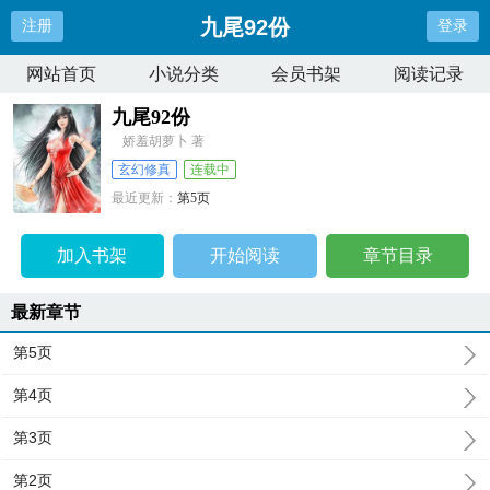
九尾92份
注册
登录
网站首页
小说分类
会员书架
阅读记录
九尾92份
娇羞胡萝卜 著
玄幻修真
连载中
最近更新：
第5页
更新时间：
2024-06-13 16:48:17
加入书架
开始阅读
章节目录
最新章节
第5页
第4页
第3页
第2页