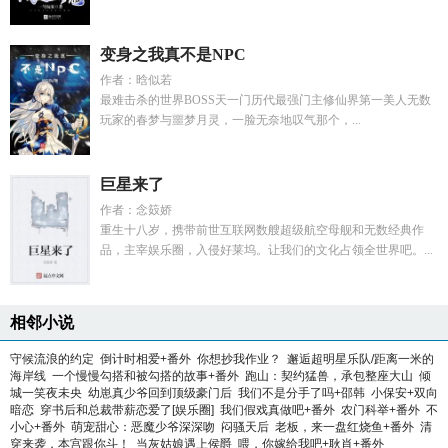
变身之我真不是NPC
作者：晗似若
最难击杀的世界BOSS天一门历代最强门主修仙界第一美人无数
玩家的春梦与噩梦月灵，一脸无奈地叹气那个，...
巨星来了
作者：念笯娇
重生十八岁，携带前世互联网数艘超级航空母舰和无数经典作
品，主宰娱乐圈，入侵好莱坞。让我们的文化占领全世界吧。...
相邻小说
守候流浪的约定
倒计时相爱+番外
你想抄我作业？
邂逅超明星乐队/距离一米的
海岸线
一个慢慢勾搭和被勾搭的故事+番外
跑山：契约猛兽，承包整座大山
倾
城一笑夜未央
幼崽真少爷回到顶级豪门后
我们不是分手了吗+邵韩
小保安+双向
暗恋
穿书后和总裁带薪恋爱了[娱乐圈]
我们假戏真做吧+番外
农门科举+番外
不
小心+番外
萌宠甜心：恶魔少爷深深吻
闷骚天后
老板，来一盘红烧鱼+番外
清
穿来袭，本宫跟你斗！
当灰姑娘遇上侯爵
喂，你嫁给我吧+耿肖+番外