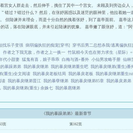
着宫女人群走去，然后伸手，拽住了其中一个宫女。 未顾及到旁边众人
。” 错过？错过什么？ 然后，在张妤困惑以及迷茫的眼神里，他拉着她一
。 但陆谏并未理会，而是十分自然的拽着张妤，到了嘉帝面前。 嘉帝这
警告的话，落在陆谏眼底，并未引起陆谏的犹豫。 嘉帝撇了眼张妤，道：“
始找乐子变强
病弱偏执狂的痴宠[穿书]
穿书后男二总想杀我/逃离偏执狂[
！
作者之下我无敌，作者之上一换一
竹鼠精今天也在努力求生（星际）+
年代小甜妻
猛鬼有喜，娘子乖乖
白梅与酒+番外
小仙男攻略手册
仙林
我的暴躁弟弟
我的暴戾继弟
我的暴戾继弟重生吧
我的暴戾继弟(重生)
弟(重生)全文阅读
我的暴戾老板结局
我的暴戾老板
我的暴戾继弟重生tx
阅读
我的暴戾继弟晋江
我的暴孽继弟
我的暴戾继弟85章
我的暴戾弟
觅
我的暴戾继弟(重生) 余姝七
我的暴扈继弟
《我的暴躁弟弟》最新章节
63页
第162页