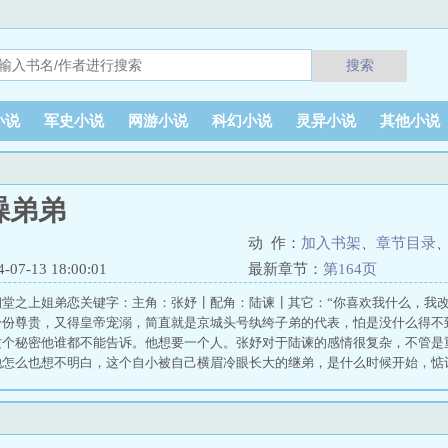
搜索
小说
军史小说
网游小说
科幻小说
灵异小说
其他小说
躁弟弟
动 作：
加入书架
、
章节目录
7-13 18:00:01
最新章节：
第164页
朝堂之上姐弟恋关键字：主角：张妤┃配角：陆谏┃其它：“你喜欢我什么，我改
身份尊贵，又得皇帝宠溺，简直就是京城头号纨绔子弟的代表，怕是没什么得不
这个秘密他谁都不能告诉。他想要一个人。张妤对于陆谏的感情很复杂，不管是
她怎么也想不明白，这个自小被自己横眉冷眼长大的继弟，是什么时候开始，惦
戾继弟（重生）