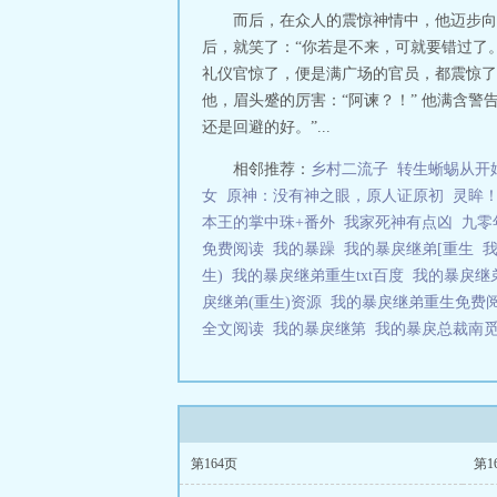
而后，在众人的震惊神情中，他迈步向
后，就笑了：“你若是不来，可就要错过了
礼仪官惊了，便是满广场的官员，都震惊了
他，眉头蹙的厉害：“阿谏？！” 他满含
还是回避的好。”...
相邻推荐：
乡村二流子
转生蜥蜴从开
女
原神：没有神之眼，原人证原初
灵眸
本王的掌中珠+番外
我家死神有点凶
九零
免费阅读
我的暴躁
我的暴戾继弟[重生
生)
我的暴戾继弟重生txt百度
我的暴戾继
戾继弟(重生)资源
我的暴戾继弟重生免费
全文阅读
我的暴戾继第
我的暴戾总裁南
第164页
第1