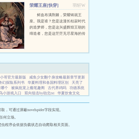
荣耀王座[快穿]
羽轩W
鲜血布满荆棘，荣耀铸就王
座。我是谁？您是这漫长枯寂时代
的造梦师，您是这兴盛辉煌王朝的
缔造者，您是这茫茫无尽星海的传
道人，亿亿万万的信众如是说。您
是神，是唯一，是永恒的至高无
上。我为，守夜人。洛萤...
小哥官方最新版
咸鱼少女翻个身攻略最新章节更新
奇幻探险系列书
华夏料理和各国料理区别
天亮了
是哪个
被疯批宠上瘾笔趣阁
古代养鸡吗
功德系统
鸟小游戏入口
双向狙击by劫北txt
华夏饮食文化
神帝TXT全本最新章节列表
电影恐怖租客结局
公
网站地图
通过屏蔽novelspider字段实现。
任何立场。
爬虫程序会依据负载状态自动爬取相关页面。