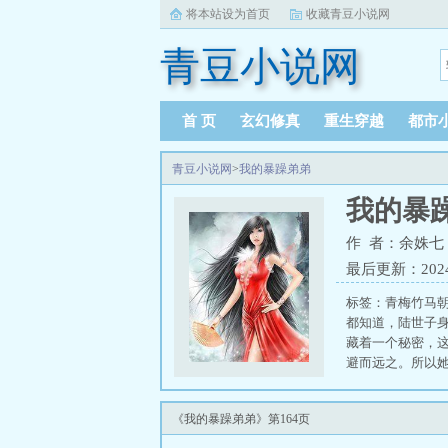
将本站设为首页
收藏青豆小说网
青豆小说网
首 页
玄幻修真
重生穿越
都市
青豆小说网
>
我的暴躁弟弟
我的暴
作 者：余姝七
最后更新：2024-0
标签：青梅竹马
都知道，陆世子
藏着一个秘密，
避而远之。所以
不成。” 我的暴
《我的暴躁弟弟》第164页