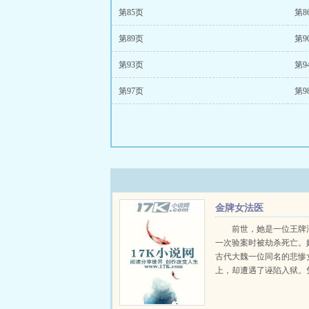
第85页
第8
第89页
第9
第93页
第9
第97页
第9
金牌女法医
前世，她是一位王牌
一次验案时被劫杀死亡。
古代大魏一位同名的悲惨
上，却遭遇了诬陷入狱。
法医的专业知识，她成功
于沉冤得雪。然而，在她