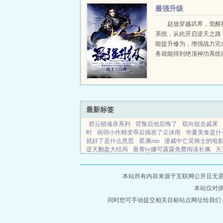
实的背后，却是一桩桩奇
最强升级
个不可告人的阴谋...
赵放穿越武界，觉醒
系统，从此开启逆天之路
能提升修为，增强战力完
务就能得到绝顶神功系统
中，更有无数天材地宝，
缘，至强血统系统在手，
有！女人我要最美！权力
大！身份我要最尊贵！九天.
最新标签
碧云锁魂录系列
背叛后他后悔了
双向狙击戚霁
时
病弱小作精变乖后揣崽了尘沐雨
华夏美食是什
就好了是什么意思
星渊zim
漫威中亡灵骑士的电
逆天翻盘大结局
垂青by娜可露露免费阅读长佩
天
反派最好
开局成为噬金虫
美食大赛合集
遐迩借
路求生我能无限开箱和提醒
开局霸王龙天赋是双修
本站所有内容来源于互联网公开且无需登录
本站仅对
同时您可手动提交相关目标站点网址给我们