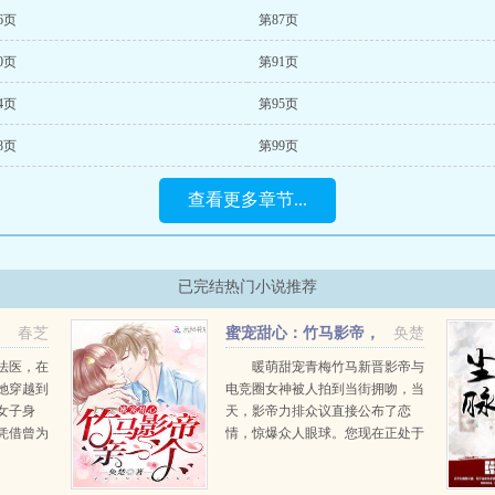
6页
第87页
0页
第91页
4页
第95页
8页
第99页
查看更多章节...
已完结热门小说推荐
春芝
蜜宠甜心：竹马影帝，
奂楚
亲一个！
法医，在
暖萌甜宠青梅竹马新晋影帝与
她穿越到
电竞圈女神被人拍到当街拥吻，当
女子身
天，影帝力排众议直接公布了恋
凭借曾为
情，惊爆众人眼球。您现在正处于
脱身，终
事业上升期，不怕公布恋情会对您
所遭遇现
的发展造成恶劣影响吗？我爱她，