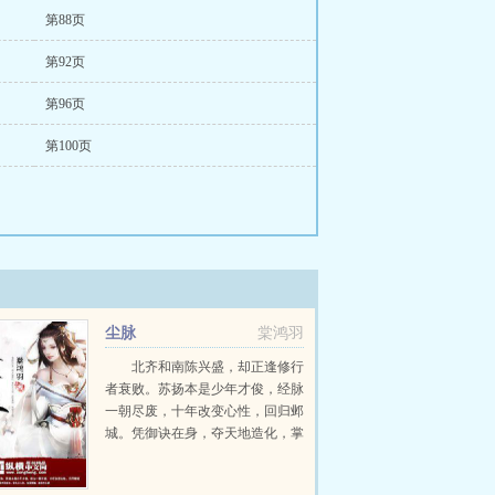
第88页
第92页
第96页
第100页
尘脉
棠鸿羽
北齐和南陈兴盛，却正逢修行
者衰败。苏扬本是少年才俊，经脉
一朝尽废，十年改变心性，回归邺
城。凭御诀在身，夺天地造化，掌
生杀之权，运筹帷幄，展撼天之
威！书友群657590866...