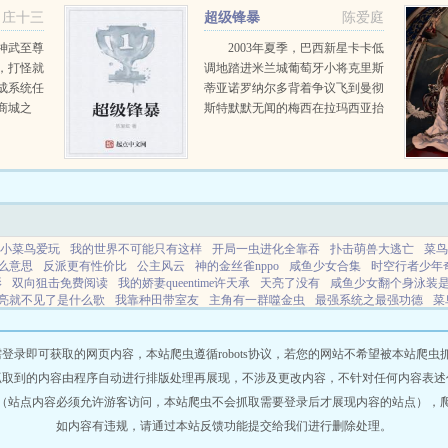
案和一个
想让全世界知道，仅此而已。你都
庄十三
超级锋暴
陈爱庭
没跟我告...
神武至尊
2003年夏季，巴西新星卡卡低
，打怪就
调地踏进米兰城葡萄牙小将克里斯
成系统任
蒂亚诺罗纳尔多背着争议飞到曼彻
商城之
斯特默默无闻的梅西在拉玛西亚抬
盖世机
头仰视着刚加盟的超级巨星罗纳尔
天下我
迪尼奥在荷兰一家默默无闻的小球
我要最
队里，有个即将惨遭淘汰的废物却
..
在憧憬着成为...
小菜鸟爱玩
我的世界不可能只有这样
开局一虫进化全靠吞
扑击萌兽大逃亡
菜鸟
么意思
反派更有性价比
公主风云
神的金丝雀nppo
咸鱼少女合集
时空行者少年
影
双向狙击免费阅读
我的娇妻queentime许天承
天亮了没有
咸鱼少女翻个身泳装
亮就不见了是什么歌
我靠种田带室友
主角有一群噬金虫
最强系统之最强功德
菜
精生子在线阅读
清夜春酌免费阅读晋江
诸天中的乱古h
开局被退公主竞能
天武
无删减
在彼端的星光等你2
林蓉裴瓒18章
神话三国之我率华夏战万国
小菜鸟
即可获取的网页内容，本站爬虫遵循robots协议，若您的网站不希望被本站爬虫抓取，可
抓取到的内容由程序自动进行排版处理再展现，不涉及更改内容，不针对任何内容表述
（站点内容必须允许游客访问，本站爬虫不会抓取需要登录后才展现内容的站点），
如内容有违规，请通过本站反馈功能提交给我们进行删除处理。