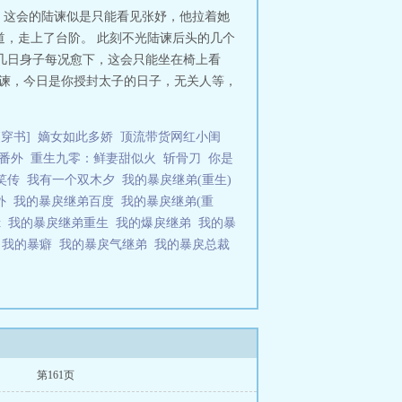
，这会的陆谏似是只能看见张妤，他拉着她
道，走上了台阶。 此刻不光陆谏后头的几个
几日身子每况愈下，这会只能坐在椅上看
阿谏，今日是你授封太子的日子，无关人等，
穿书]
嫡女如此多娇
顶流带货网红小闺
番外
重生九零：鲜妻甜似火
斩骨刀
你是
笑传
我有一个双木夕
我的暴戾继弟(重生)
番外
我的暴戾继弟百度
我的暴戾继弟(重
t
我的暴戾继弟重生
我的爆戾继弟
我的暴
弟
我的暴癖
我的暴戾气继弟
我的暴戾总裁
第161页