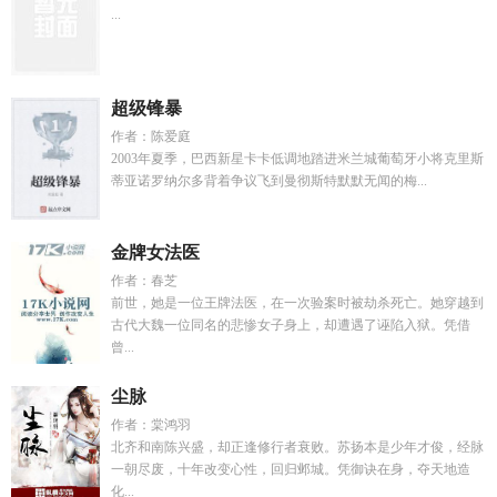
...
超级锋暴
作者：陈爱庭
2003年夏季，巴西新星卡卡低调地踏进米兰城葡萄牙小将克里斯
蒂亚诺罗纳尔多背着争议飞到曼彻斯特默默无闻的梅...
金牌女法医
作者：春芝
前世，她是一位王牌法医，在一次验案时被劫杀死亡。她穿越到
古代大魏一位同名的悲惨女子身上，却遭遇了诬陷入狱。凭借
曾...
尘脉
作者：棠鸿羽
北齐和南陈兴盛，却正逢修行者衰败。苏扬本是少年才俊，经脉
一朝尽废，十年改变心性，回归邺城。凭御诀在身，夺天地造
化...