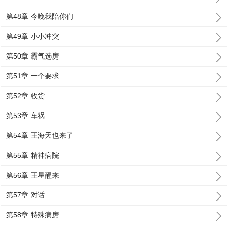
第48章 今晚我陪你们
第49章 小小冲突
第50章 霸气选房
第51章 一个要求
第52章 收货
第53章 车祸
第54章 王海天也来了
第55章 精神病院
第56章 王星醒来
第57章 对话
第58章 特殊病房