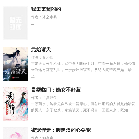
我未来超凶的
作者：冰之帝具
...
元始诸天
作者：弃还真
古老天人长生不死，武中圣人吼碎山河。带着一面石镜，荀少彧
来到这方莽荒乱世，一步步映照诸天。从这人间苦境开始，踏
上...
贵婿临门：嫡女不好惹
作者：半夏浮尘
一朝落水，她看见自己被一箭穿心，而射出那箭的人就是她最爱
的男人。亲子被杀，家族被灭，死不瞑目！囹圄未来，既知...
蜜宠悍妻：腹黑汉的心尖宠
作者：酒有毒