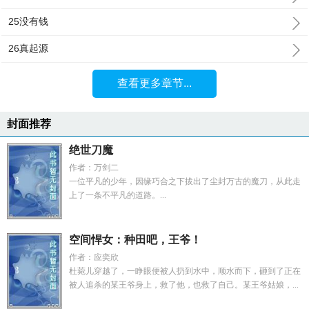
25没有钱
26真起源
查看更多章节...
封面推荐
绝世刀魔
作者：万剑二
一位平凡的少年，因缘巧合之下拔出了尘封万古的魔刀，从此走
上了一条不平凡的道路。...
空间悍女：种田吧，王爷！
作者：应奕欣
杜菀儿穿越了，一睁眼便被人扔到水中，顺水而下，砸到了正在
被人追杀的某王爷身上，救了他，也救了自己。某王爷姑娘，...