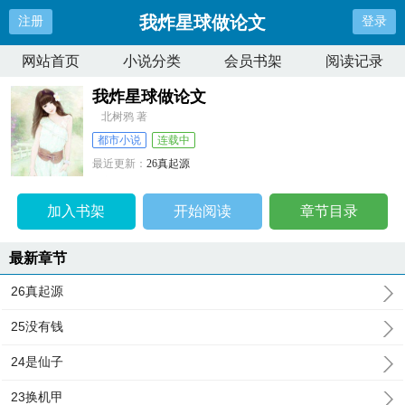
我炸星球做论文
注册
登录
网站首页
小说分类
会员书架
阅读记录
我炸星球做论文
北树鸦 著
都市小说
连载中
最近更新：
26真起源
更新时间：
2026-01-31 11:06:04
加入书架
开始阅读
章节目录
最新章节
26真起源
25没有钱
24是仙子
23换机甲