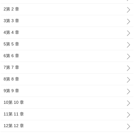
2第 2 章
3第 3 章
4第 4 章
5第 5 章
6第 6 章
7第 7 章
8第 8 章
9第 9 章
10第 10 章
11第 11 章
12第 12 章